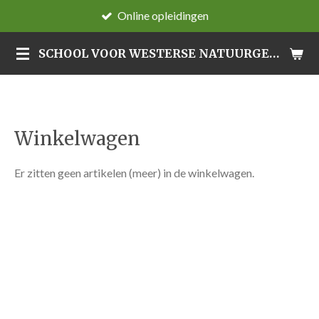
Online opleidingen
Ga
direct
SCHOOL VOOR WESTERSE NATUURGENEESWIJZEN
naar
de
hoofdinhoud
Winkelwagen
Er zitten geen artikelen (meer) in de winkelwagen.