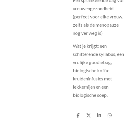
Een sprankelende dag vol
vrouwengezondheid
(perfect voor elke vrouw,
zelfs als de menopauze
nog ver weg is)
Wat je krijgt: een
schitterende syllabus, een
vrolijke goodiebag,
biologische koffie,
kruideninfusies met
lekkernijen en een
biologische soep.
D
D
S
D
e
e
h
e
l
e
a
l