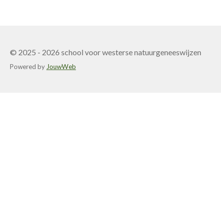
e
l
r
e
n
e
n
© 2025 - 2026 school voor westerse natuurgeneeswijzen
Powered by
JouwWeb