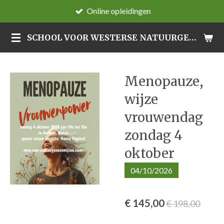
Online opleidingen
Ga
direct
SCHOOL VOOR WESTERSE NATUURGENEESWIJZEN
naar
de
hoofdinhoud
Menopauze,
wijze
vrouwendag
zondag 4
oktober
04/10/2026
€ 145,00
€ 198,00