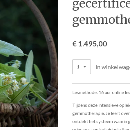
gecertific
gemmothe
€ 1.495,00
In winkelwag
Lesmethode: 16 uur online le
Tijdens deze intensieve ople
gemmotherapie. Je leert over
ontdekt het systeem waarin
principes van individuele ther