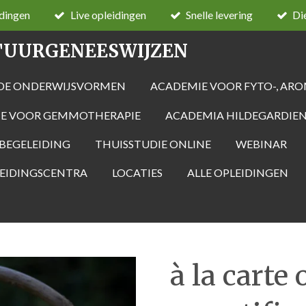
idingen
Live opleidingen
Snelle levering
Di
TUURGENEESWIJZEN
NDE ONDERWIJSVORMEN
ACADEMIE VOOR FYTO-, ARO
E VOOR GEMMOTHERAPIE
ACADEMIA HILDEGARDIEN
BEGELEIDING
THUISSTUDIE ONLINE
WEBINAR
LEIDINGSCENTRA
LOCATIES
ALLE OPLEIDINGEN
à la carte 