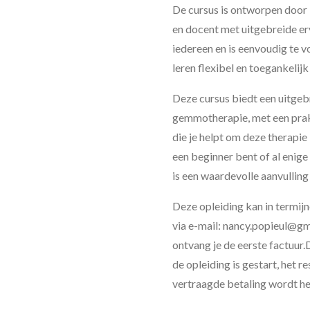
De cursus is ontworpen door
en docent met uitgebreide erv
iedereen en is eenvoudig te v
leren flexibel en toegankelij
Deze cursus biedt een uitgeb
gemmotherapie, met een prakt
die je helpt om deze therapie 
een beginner bent of al enig
is een waardevolle aanvulling
Deze opleiding kan in termi
via e-mail: nancy.popieul@gm
ontvang je de eerste factuur.
de opleiding is gestart, het r
vertraagde betaling wordt he