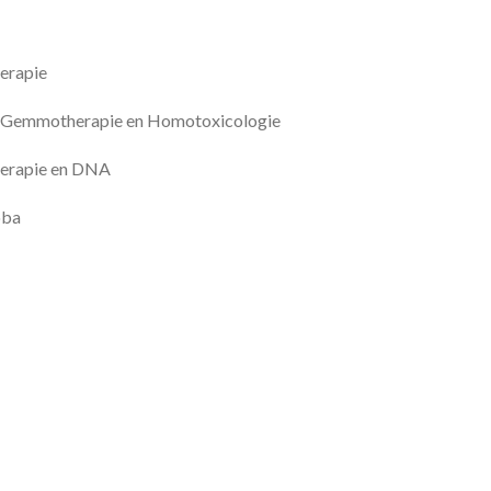
erapie
che Gemmotherapie en Homotoxicologie
herapie en DNA
oba