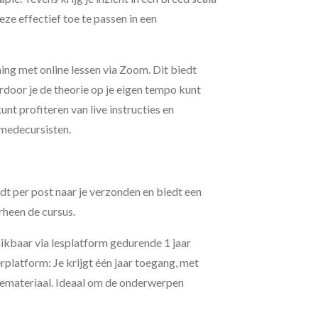
eze effectief toe te passen in een
ning
met
online lessen via Zoom
. Dit biedt
aardoor je de theorie op je eigen tempo kunt
unt profiteren van live instructies en
 medecursisten.
rdt per post naar je verzonden en biedt een
rheen de cursus.
hikbaar via lesplatform gedurende 1 jaar
erplatform
: Je krijgt één jaar toegang, met
iemateriaal. Ideaal om de onderwerpen