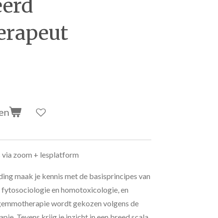
eerd
rapeut
en
s via zoom + lesplatform
iding maak je kennis met de basisprincipes van
 fytosociologie en homotoxicologie, en
 gemmotherapie wordt gekozen volgens de
apie. Tevens krijg je inzicht in een breed scala