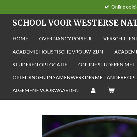
Online ople
Ga
direct
SCHOOL VOOR WESTERSE NA
naar
de
HOME
OVER NANCY POPIEUL
VERSCHILLE
hoofdinhoud
ACADEMIE HOLISTISCHE VROUW-ZIJN
ACADEMI
STUDEREN OP LOCATIE
ONLINE STUDEREN MET 
OPLEIDINGEN IN SAMENWERKING MET ANDERE OP
ALGEMENE VOORWAARDEN