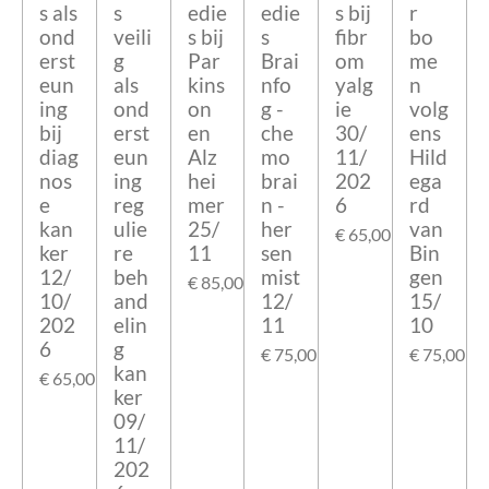
s als
s
edie
edie
s bij
r
ond
veili
s bij
s
fibr
bo
erst
g
Par
Brai
om
me
eun
als
kins
nfo
yalg
n
ing
ond
on
g -
ie
volg
bij
erst
en
che
30/
ens
diag
eun
Alz
mo
11/
Hild
nos
ing
hei
brai
202
ega
e
reg
mer
n -
6
rd
kan
ulie
25/
her
van
€ 65,00
ker
re
11
sen
Bin
12/
beh
mist
gen
€ 85,00
10/
and
12/
15/
202
elin
11
10
6
g
€ 75,00
€ 75,00
kan
€ 65,00
ker
09/
11/
202