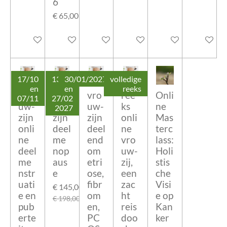
6
€ 65,00
In winkelwagen
In winkelwagen
In winkelwagen
In winkelwagen
In winkelwagen
In winke
17/10
13/02
30/01/2027
volledige
en
en
reeks
Vro
vro
vro
ree
Onli
07/11
27/02
uw-
uw-
uw-
ks
ne
2027
zijn
zijn
zijn
onli
Mas
onli
deel
deel
ne
terc
ne
me
end
vro
lass:
deel
nop
om
uw-
Holi
me
aus
etri
zij,
stis
nstr
e
ose,
een
che
uati
fibr
zac
Visi
€ 145,00
e en
om
ht
e op
€ 198,00
pub
en,
reis
Kan
erte
PC
doo
ker