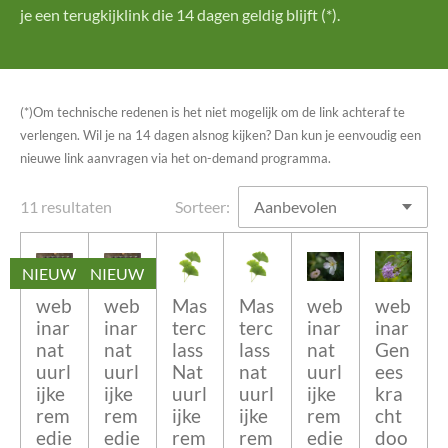
je een terugkijklink die 14 dagen geldig blijft (*).
(*)Om technische redenen is het niet mogelijk om de link achteraf te
verlengen. Wil je na 14 dagen alsnog kijken? Dan kun je eenvoudig een
nieuwe link aanvragen via het on-demand programma.
11 resultaten
Sorteer:
NIEUW
NIEUW
web
web
Mas
Mas
web
web
inar
inar
terc
terc
inar
inar
nat
nat
lass
lass
nat
Gen
uurl
uurl
Nat
nat
uurl
ees
ijke
ijke
uurl
uurl
ijke
kra
rem
rem
ijke
ijke
rem
cht
edie
edie
rem
rem
edie
doo